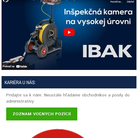
KARIÉRA U NÁS:
Pridajte sa k nám. Neustále hľadáme obchodníkov a posily do
administratívy
ZOZNAM VOĽNÝCH POZÍCIÍ