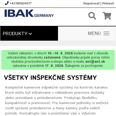
+421905624077
Registrovať
|
Prihlásiť
€
MENU
PRODUKTY
Vážení zákazníci, v dňoch
10.–14. 8. 2026
budeme mať z dôvodu
celozávodnej dovolenky
zatvorené
. Objednávky prijaté počas tohto
obdobia prostredníctvom e-shopu alebo e-mailu
ant@ant.sk
vybavíme v pondelok
17. 8. 2026
. Ďakujeme za pochopenie.
VŠETKY INŠPEKČNÉ SYSTÉMY
Kompletné kamerové inšpekčné systémy na kontrolu kanálov,
ktoré môžu byť inštalované v nákladnom priestore dodávky
alebo prenášané s príslušenstvom. Poskytujú flexibilitu,
kompaktnosť a prenosnosť. Pre kamerové jednotky si môžete
zvoliť správne príslušenstvo a hlavy kamery podľa vašich
potrieb. Kontaktujte nás a pomôžeme vám s výberom