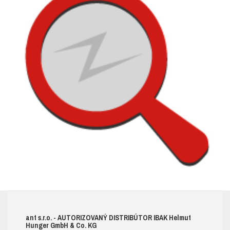
ant s.r.o.
- AUTORIZOVANÝ DISTRIBÚTOR IBAK H
elmut
H
unger
G
mb
H & C
o.
KG