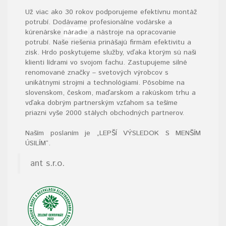
Už viac ako 30 rokov podporujeme efektívnu montáž
potrubí. Dodávame profesionálne vodárske a
kúrenárske
náradie
a nástroje na opracovanie
potrubí. Naše riešenia prinášajú firmám efektivitu a
zisk. Hrdo poskytujeme služby, vďaka ktorým sú naši
klienti lídrami vo svojom fachu. Zastupujeme silné
renomované značky – svetových výrobcov s
unikátnymi strojmi a technológiami. Pôsobíme na
slovenskom, českom, maďarskom a rakúskom trhu a
vďaka dobrým partnerským vzťahom sa tešíme
priazni vyše 2000 stálych obchodných partnerov.
Naším poslaním je „LEPŠÍ VÝSLEDOK S MENŠÍM
ÚSILÍM“
.
ant s.r.o.